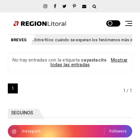
as y viento para Entre Ríos: cuándo se esperan los fenómenos más intenso
BREVES:
No hay entradas con la etiqueta
cayastacito
.
Mostrar
todas las entradas
1
1 / 1
SEGUINOS
Instagram
Followers