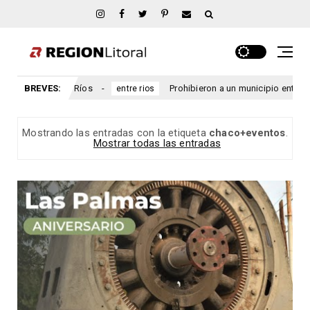
íos
BREVES:
Prohibieron a un municipio entrerriano emitir nuevas l
entre rios
Mostrando las entradas con la etiqueta
chaco+eventos
.
Mostrar todas las entradas