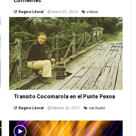
Corrientes
Region Litoral
enero 07, 2018
videos
Transito Cocomarola en el Punte Pexoa
Region Litoral
febrero 26, 2017
riachuelo