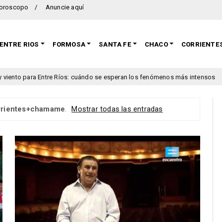
oroscopo
Anuncie aquí
ENTRE RIOS
FORMOSA
SANTA FE
CHACO
CORRIENTE
e Ríos: cuándo se esperan los fenómenos más intensos
Ley
congreso
rrientes+chamame
.
Mostrar todas las entradas