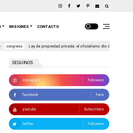
S
MISIONES
CONTACTO
 de propiedad privada: el oficialismo dio de baja el capítulo de venta de tie
SEGUINOS
Instagram
Followers
facebook
Fans
youtube
Subscribers
twitter
Followers