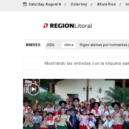
Saturday, August 8
Dolar hoy
Altura Rios
H
ogresar 2026
BREVES:
Rigen alertas por tormentas y viento para Entr
clima
Mostrando las entradas con la etiqueta
co