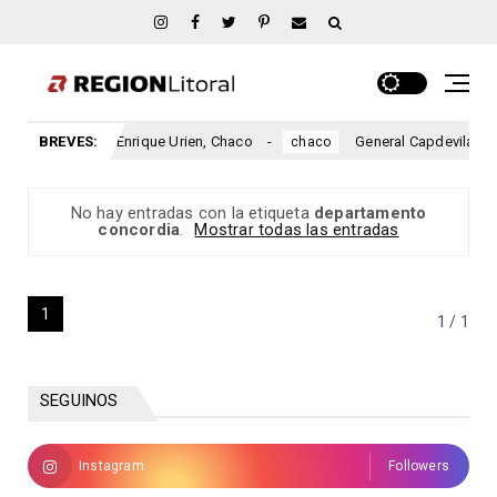
BREVES:
Enrique Urien, Chaco
General Capdevila, Cha
chaco
chaco
No hay entradas con la etiqueta
departamento
concordia
.
Mostrar todas las entradas
1
1 / 1
SEGUINOS
Instagram
Followers