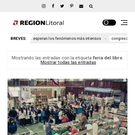
íos: cuándo se esperan los fenómenos más intensos
BREVES:
Ley de
congreso
Mostrando las entradas con la etiqueta
feria del libro
.
Mostrar todas las entradas