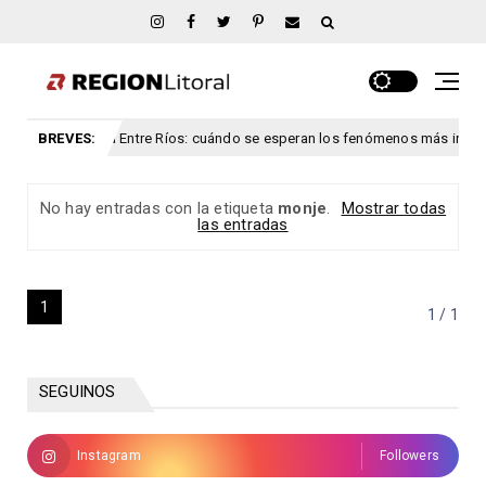
as y viento para Entre Ríos: cuándo se esperan los fenómenos más intensos
BREVES:
No hay entradas con la etiqueta
monje
.
Mostrar todas
las entradas
1
1 / 1
SEGUINOS
Instagram
Followers