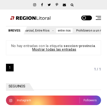
rsario San Marcial, Entre Ríos
BREVES:
Prohibieron a un municipio
entre rios
No hay entradas con la etiqueta
seccion-provincia
.
Mostrar todas las entradas
1
1 / 1
SEGUINOS
Instagram
Followers