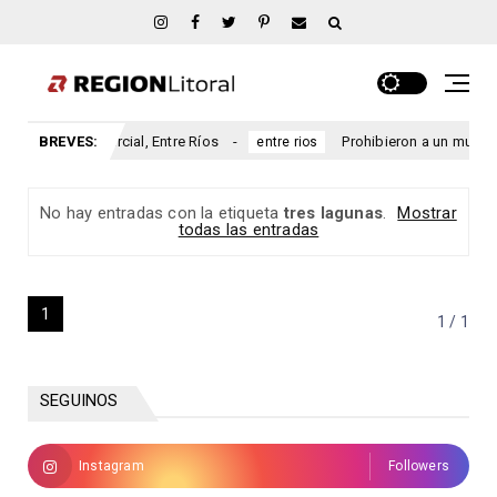
sario San Marcial, Entre Ríos
BREVES:
Prohibieron a un municipio e
entre rios
No hay entradas con la etiqueta
tres lagunas
.
Mostrar
todas las entradas
1
1 / 1
SEGUINOS
Instagram
Followers