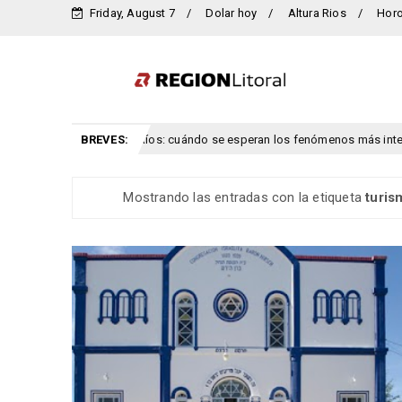
Friday, August 7
Dolar hoy
Altura Rios
Hor
 viento para Entre Ríos: cuándo se esperan los fenómenos más intensos
BREVES:
Mostrando las entradas con la etiqueta
turis