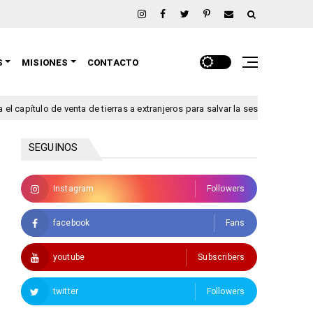
S
MISIONES
CONTACTO
lo de venta de tierras a extranjeros para salvar la sesión de este jueves
SEGUINOS
Instagram
Followers
facebook
Fans
youtube
Subscribers
twitter
Followers