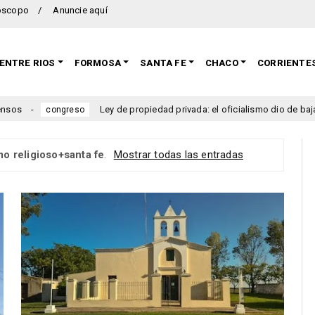
oscopo
Anuncie aquí
ENTRE RIOS
FORMOSA
SANTA FE
CHACO
CORRIENTE
Ley de propiedad privada: el oficialismo dio de baja el capítu
congreso
mo religioso+santa fe
.
Mostrar todas las entradas