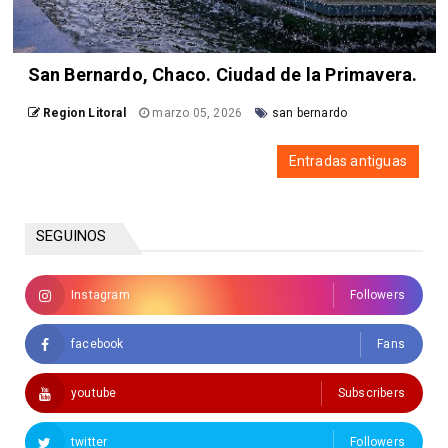
San Bernardo, Chaco. Ciudad de la Primavera.
Region Litoral
marzo 05, 2026
san bernardo
Entradas antiguas
SEGUINOS
Instagram
Followers
facebook
Fans
youtube
Subscribers
twitter
Followers