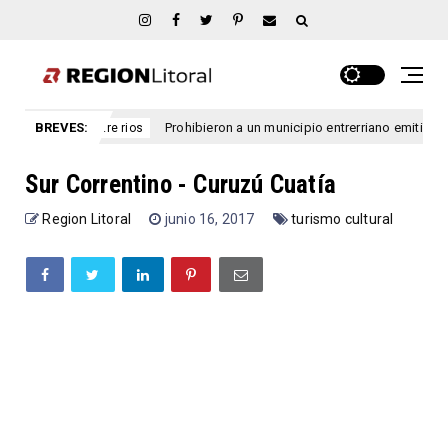
BREVES:
Prohibieron a un municipio entrerriano emitir nuevas licencias d
ntre rios
Sur Correntino - Curuzú Cuatía
Region Litoral
junio 16, 2017
turismo cultural