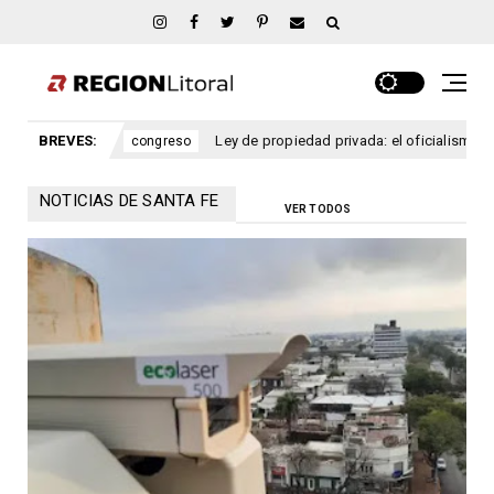
s
BREVES:
Ley de propiedad privada: el oficialismo dio de baja el ca
congreso
NOTICIAS DE SANTA FE
VER TODOS