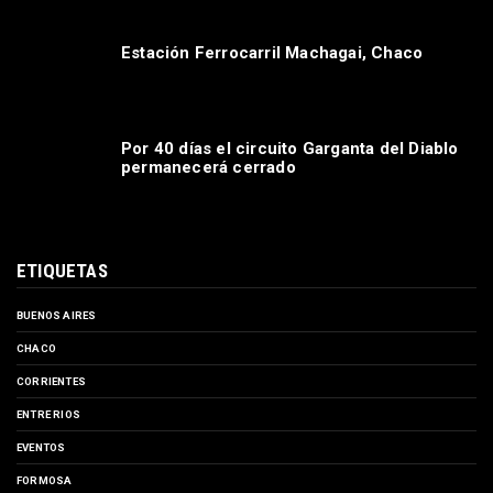
Cuáles son los medicamentos que se habilitaron
para la venta libre y que ya no tendrán descuentos
en farmacias
La Administración Nacional de Medicamentos, Alimentos y
Tecnología Médica (Anmat) “liberó” diez medicamenntos para la
venta sin receta médic...
MAS LEÍDAS
Corpus Christi. Misiones.
Pirané es la tercera ciudad más poblada de
Formosa
Estación Ferrocarril Machagai, Chaco