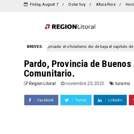
Friday, August 7
Dolar hoy
Altura Rios
Hor
 propiedad privada: el oficialismo dio de baja el capítulo de venta de tierras
BREVES:
Pardo, Provincia de Buenos 
Comunitario.
Region Litoral
noviembre 23, 2025
turismo
Facebook
Twitter
Linkedin