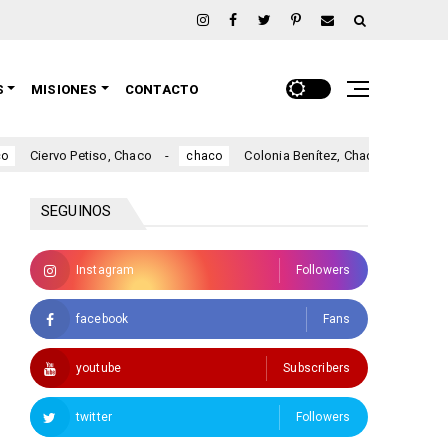
S
MISIONES
CONTACTO
tiso, Chaco
Colonia Benítez, Chaco
Colonia El
chaco
chaco
SEGUINOS
Instagram
Followers
facebook
Fans
youtube
Subscribers
twitter
Followers