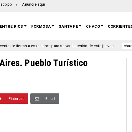
oscopo
Anuncie aquí
ENTRE RIOS
FORMOSA
SANTA FE
CHACO
CORRIENTE
 a extranjeros para salvar la sesión de este jueves
Ciervo Pe
chaco
Aires. Pueblo Turístico
Pinterest
Email