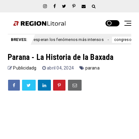
s: cuándo se esperan los fenómenos más intensos
BREVES:
Ley de p
congreso
Parana - La Historia de la Baxada
Publicidadg
abril 04, 2024
parana