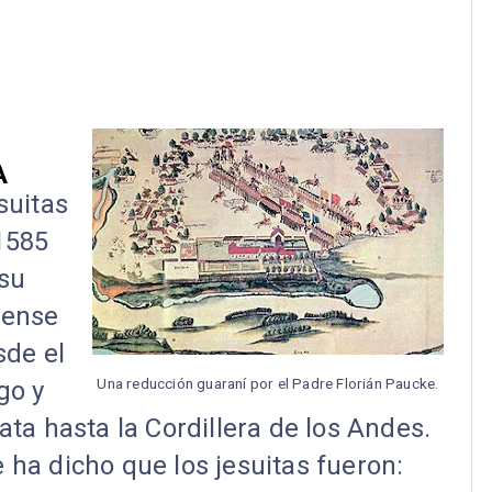
A
suitas
1585
 su
tense
sde el
Una reducción guaraní por el Padre Florián Paucke.
go y
lata hasta la Cordillera de los Andes.
ha dicho que los jesuitas fueron: