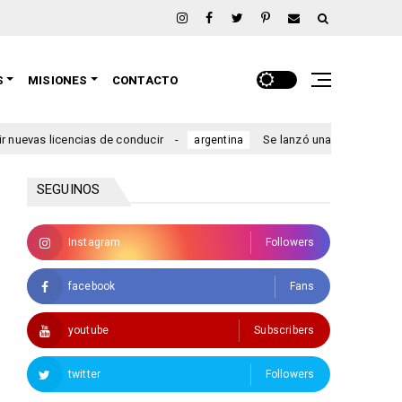
S
MISIONES
CONTACTO
 licencias de conducir
Se lanzó una nueva inscripción a B
argentina
SEGUINOS
Instagram
Followers
facebook
Fans
youtube
Subscribers
twitter
Followers