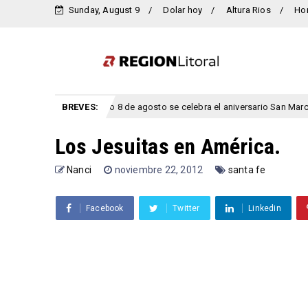
Sunday, August 9
Dolar hoy
Altura Rios
Ho
Este sábado 8 de agosto se celebra el aniversario San Marcial, Entre
BREVES:
to
Los Jesuitas en América.
Nanci
noviembre 22, 2012
santa fe
Facebook
Twitter
Linkedin