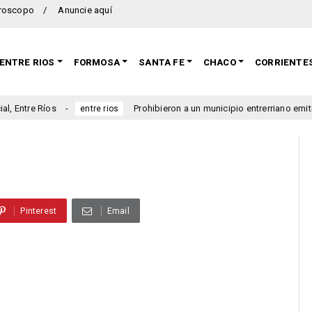
roscopo
Anuncie aquí
ENTRE RIOS
FORMOSA
SANTA FE
CHACO
CORRIENTE
 Ríos
Prohibieron a un municipio entrerriano emitir nuevas
entre rios
Pinterest
Email