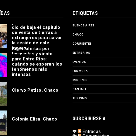
ÍDAS
ETIQUETAS
Ley de propiedad
privada: el oficialismo
BUENOS AIRES
dio de baja el capítulo
de venta de tierras a
CHACO
extranjeros para salvar
la sesión de este
CORRIENTES
jueves
Rigen alertas por
tormentas y viento
ENTRE RIOS
para Entre Ríos:
EVENTOS
cuándo se esperan los
fenómenos más
FORMOSA
intensos
MISIONES
Ciervo Petiso, Chaco
SANTA FE
TURISMO
SUSCRIBIRSE A
Colonia Elisa, Chaco
Entradas