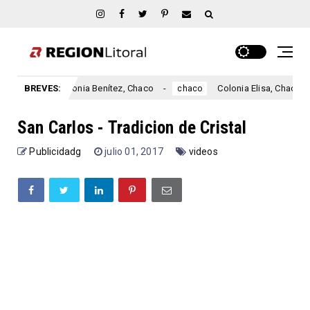
BREVES:
Colonia Benítez, Chaco
Colonia Elisa, Chaco
chaco
chaco
c
San Carlos - Tradicion de Cristal
Publicidadg
julio 01, 2017
videos