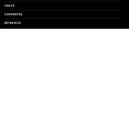
CHACO
CORRIENTES
ENTRE RIOS
EVENTOS
FORMOSA
MISIONES
SANTA FE
TURISMO
SUSCRIBIRSE A
Entradas
Comentarios
Copyright ©
2026 | Región Litoral | Noticias, Turismo y Cultura del Litoral
Argentino | All Rights Reserved