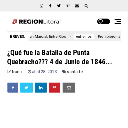
io San Marcial, Entre Ríos
BREVES:
Prohibieron a un municipio ent
entre rios
¿Qué fue la Batalla de Punta
Quebracho??? 4 de Junio de 1846...
Nanci
abril 28, 2013
santa fe