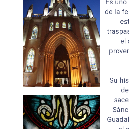
Es uno 
de la f
es
traspas
el
proven
Su hi
de
sace
Sánch
Guadal