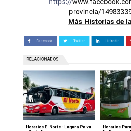
https://
www.facebook.co
provincia/1498333
Más Historias de l
Facebook
Twitter
Linkedin
RELACIONADOS
Horarios El Norte - Laguna Paiva
Horarios Para