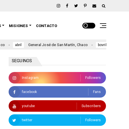
S
MISIONES
CONTACTO
General José de San Martín, Chaco
21 Tours Autotranspo
il
bovril
SEGUINOS
Instagram
Followers
facebook
Fans
youtube
Subscribers
twitter
Followers