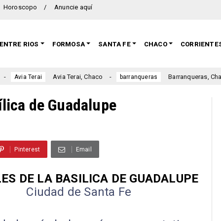
Horoscopo
Anuncie aquí
ENTRE RIOS
FORMOSA
SANTA FE
CHACO
CORRIENTE
Avia Terai, Chaco
Barranqueras, Chaco
erai
barranqueras
abr
sílica de Guadalupe
Pinterest
Email
ES DE LA BASILICA DE GUADALUPE
Ciudad de Santa Fe