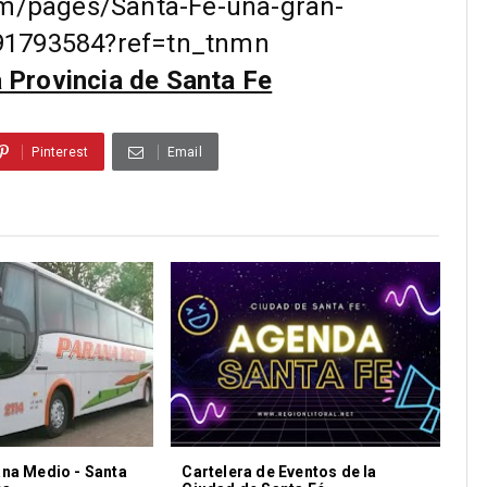
m/pages/Santa-Fe-una-gran-
91793584?ref=tn_tnmn
a Provincia de Santa Fe
Pinterest
Email
na Medio - Santa
Cartelera de Eventos de la