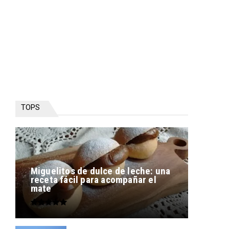
TOPS
Miguelitos de dulce de leche: una
receta fácil para acompañar el
mate