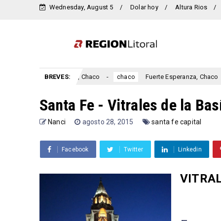
Wednesday, August 5
Dolar hoy
Altura Rios
neral Capdevila, Chaco
BREVES:
Fuerte Esperanza, Chaco
chaco
Avia T
Santa Fe - Vitrales de la Ba
Nanci
agosto 28, 2015
santa fe capital
Facebook
Twitter
Linkedin
VITRAL