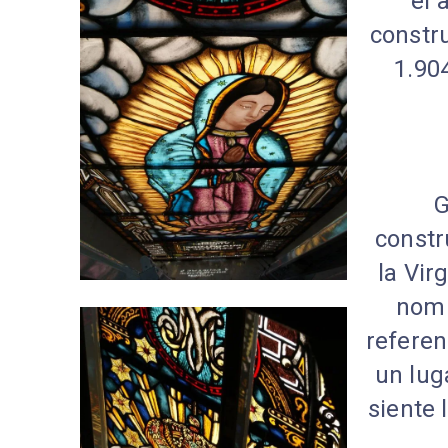
el 
constru
1.90
G
constr
la Vir
nomb
referen
un lug
siente 