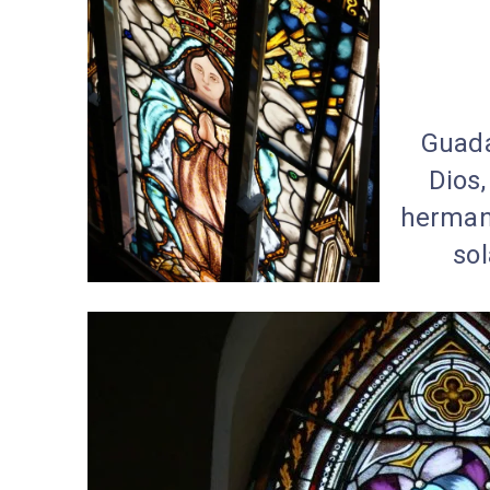
Guada
Dios
herman
sol