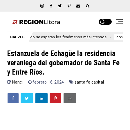
e Ríos: cuándo se esperan los fenómenos más intensos
BREVES:
Ley
congreso
Estanzuela de Echagüe la residencia
veraniega del gobernador de Santa Fe
y Entre Ríos.
Nanci
febrero 16, 2024
santa fe capital