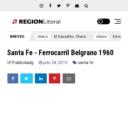
lisa, Chaco
BREVES:
El Sauzalito, Chaco
Enrique Urien
chaco
chaco
Santa Fe - Ferrocarril Belgrano 1960
Publicidadg
julio 28, 2013
santa fe