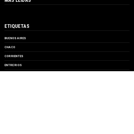
MAS LEÍDAS
ETIQUETAS
BUENOS AIRES
CHACO
CORRIENTES
ENTRE RIOS
EVENTOS
FORMOSA
MISIONES
SANTA FE
TURISMO
SUSCRIBIRSE A