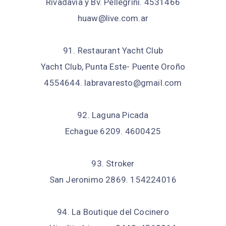
Rivadavia y Bv. Pellegrini. 4531466
huaw@live.com.ar
91. Restaurant Yacht Club
Yacht Club, Punta Este- Puente Oroño
4554644. labravaresto@gmail.com
92. Laguna Picada
Echague 6209. 4600425
93. Stroker
San Jeronimo 2869. 154224016
94. La Boutique del Cocinero