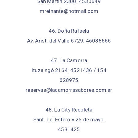
San Martín 2300. 4530649
mreinante@hotmail.com
46. Doña Rafaela
Av. Arist. del Valle 6729. 46086666
47. La Camorra
Ituzaingó 2164. 4521436 / 154
628975
reservas@lacamorrasabores.com.ar
48. La City Recoleta
Sant. del Estero y 25 de mayo.
4531425