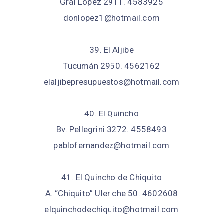
Gral López 2911. 4583925
donlopez1@hotmail.com
39. El Aljibe
Tucumán 2950. 4562162
elaljibepresupuestos@hotmail.com
40. El Quincho
Bv. Pellegrini 3272. 4558493
pablofernandez@hotmail.com
41. El Quincho de Chiquito
A. “Chiquito” Uleriche 50. 4602608
elquinchodechiquito@hotmail.com