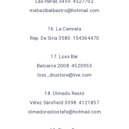
Las Heras 3459. 4527702
matiaslbalbastro@hotmail.com
16. La Carmela
Rep. De Siria 3580. 154364470
17. Loxs Bar
Balcarce 2008. 4520953
loxs_drustore@live.com
18. Olmedo Restó
Vélez Sársfield 3398. 4121857
olmedorestostafe@hotmail.com