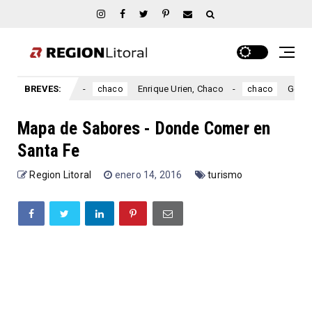
lito, Chaco
BREVES:
Enrique Urien, Chaco
General Capd
chaco
chaco
Mapa de Sabores - Donde Comer en
Santa Fe
Region Litoral
enero 14, 2016
turismo