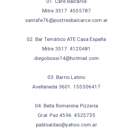
01. Café Balcarce
Mitre 3517. 4555787
santafe76@postresbalcarce.com.ar
02. Bar Temático ATE Casa España
Mitre 3517. 4120481
diegobossi14@hotmail.com
03. Barrio Latino
Avellaneda 3601. 155306417
04. Bella Romanina Pizzería
Gral. Paz 4596. 4525735
pabloaldao@yahoo.com.ar