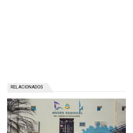
RELACIONADOS