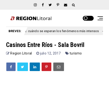
ra Entre Ríos: cuándo se esperan los fenómenos más intensos
BREVES:
congres
Casinos Entre Ríos - Sala Bovril
Region Litoral
julio 12, 2017
turismo