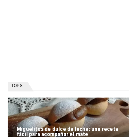
TOPS
Miguelitos de dulce de leche: una receta
fácil para acompañar el mate