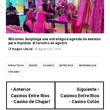
Misiones despliega una estratégica agenda de eventos
para impulsar el turismo en agosto
Region Litoral
Agosto 03, 2026
ATRACTIVOS
BOVRIL
CASINOS
ENTRE RIOS
INFORMACION
TURISMO
Anterior
Siguiente
Casinos Entre Ríos
Casinos Entre Ríos
- Casino de Chajarí
- Casino Colón