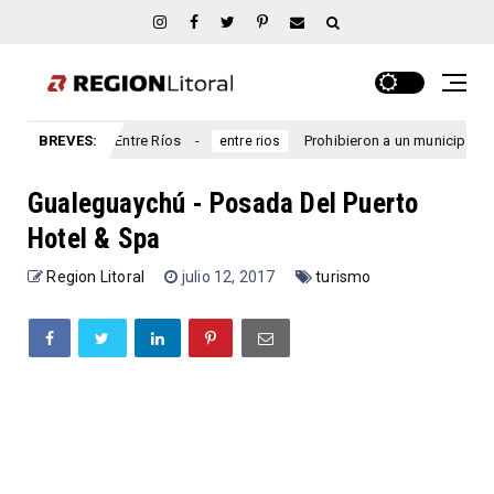
Marcial, Entre Ríos
BREVES:
Prohibieron a un municipio entrerrian
entre rios
Gualeguaychú - Posada Del Puerto
Hotel & Spa
Region Litoral
julio 12, 2017
turismo