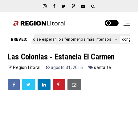
íos: cuándo se esperan los fenómenos más intensos
BREVES:
Ley de
congreso
Las Colonias - Estancia El Carmen
Region Litoral
agosto 31, 2016
santa fe