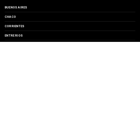
BUENOS AIRES
CHACO
CORRIENTES
ENTRE RIOS
EVENTOS
FORMOSA
MISIONES
SANTA FE
TURISMO
SUSCRIBIRSE A
Entradas
Comentarios