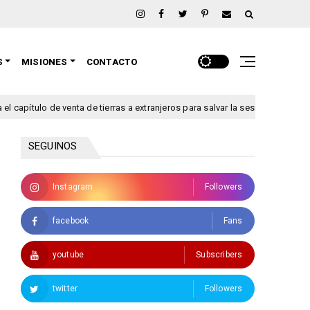
S
MISIONES
CONTACTO
tulo de venta de tierras a extranjeros para salvar la sesión de este jueves
SEGUINOS
Instagram
Followers
facebook
Fans
youtube
Subscribers
twitter
Followers