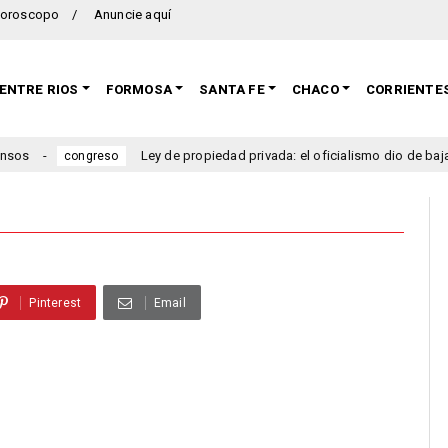
oroscopo
Anuncie aquí
ENTRE RIOS
FORMOSA
SANTA FE
CHACO
CORRIENTE
Ley de propiedad privada: el oficialismo dio de baja el capí
congreso
Pinterest
Email