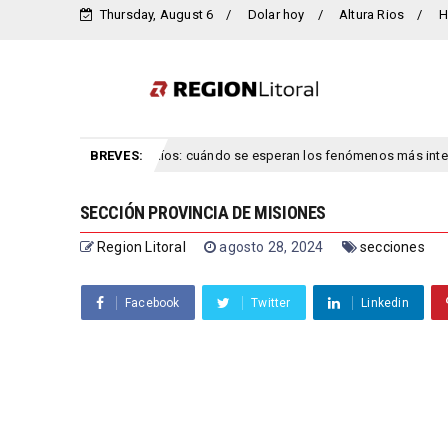
Thursday, August 6
Dolar hoy
Altura Rios
H
 y viento para Entre Ríos: cuándo se esperan los fenómenos más intensos
BREVES:
SECCIÓN PROVINCIA DE MISIONES
Region Litoral
agosto 28, 2024
secciones
Facebook
Twitter
Linkedin