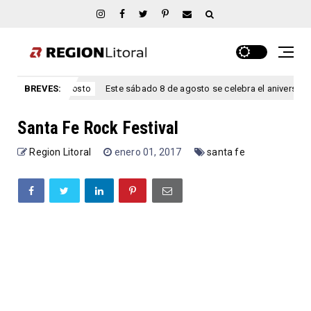
BREVES:
Este sábado 8 de agosto se celebra el aniversario San Marci
agosto
Santa Fe Rock Festival
Region Litoral
enero 01, 2017
santa fe