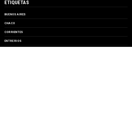
ETIQUETAS
BUENOS AIRES
CHACO
CORRIENTES
ENTRE RIOS
EVENTOS
FORMOSA
MISIONES
SANTA FE
TURISMO
SUSCRIBIRSE A
Entradas
Comentarios