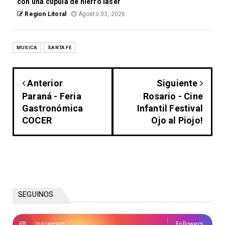
con una cúpula de hierro láser
Region Litoral
Agosto 03, 2026
MUSICA
SANTA FE
Anterior
Siguiente
Paraná - Feria
Rosario - Cine
Gastronómica
Infantil Festival
COCER
Ojo al Piojo!
SEGUINOS
Instagram
Followers