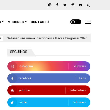
S
MISIONES
CONTACTO
nzó una nueva inscripción a Becas Progresar 2026
Rigen alert
clima
SEGUINOS
Instagram
Followers
facebook
Fans
youtube
Subscribers
twitter
Followers