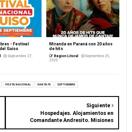
bres - Festival
Miranda en Paraná con 20 años
 del Guiso
de hits
l
Septiembre 27,
Region Litoral
Septiembre 25,
2025
FIESTA NACIONAL
SANTA FE
SEPTIEMBRE
Siguiente
Hospedajes. Alojamientos en
Comandante Andresito. Misiones