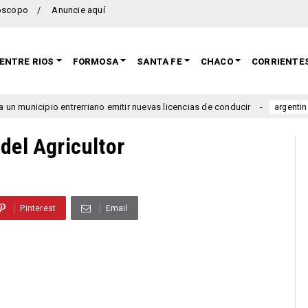
oscopo
Anuncie aquí
ENTRE RIOS
FORMOSA
SANTA FE
CHACO
CORRIENTE
pio entrerriano emitir nuevas licencias de conducir
Se la
argentina
del Agricultor
Pinterest
Email