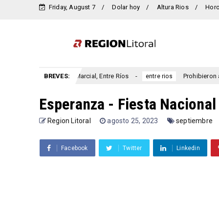
Friday, August 7
Dolar hoy
Altura Rios
Hor
niversario San Marcial, Entre Ríos
BREVES:
Prohibieron a un munici
entre rios
Esperanza - Fiesta Nacional 
Region Litoral
agosto 25, 2023
septiembre
Facebook
Twitter
Linkedin