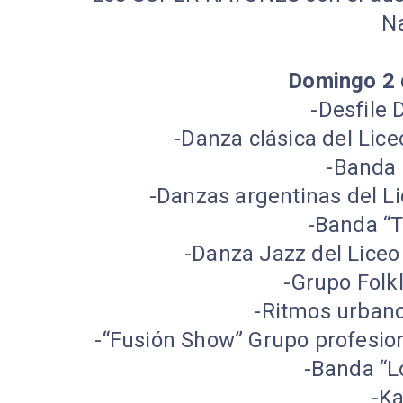
Na
Domingo 2 
-Desfile 
-Danza clásica del Lic
-Banda 
-Danzas argentinas del L
-Banda “T
-Danza Jazz del Liceo
-Grupo Folkl
-Ritmos urbano
-“Fusión Show” Grupo profesio
-Banda “L
-K