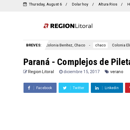
Thursday, August 6
Dolar hoy
Altura Rios
H
Colonia Benítez, Chaco
BREVES:
Colonia Elisa, Chaco
chaco
chaco
Paraná - Complejos de Pilet
Region Litoral
diciembre 15, 2017
verano
Facebook
Twitter
Linkedin