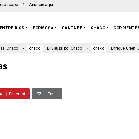
oroscopo
Anuncie aquí
ENTRE RIOS
FORMOSA
SANTA FE
CHACO
CORRIENTE
El Sauzalito, Chaco
Enrique Urien, Chaco
chaco
chaco
as
Pinterest
Email