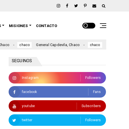
S
MISIONES
CONTACTO
General Capdevila, Chaco
Fuerte Esperanza, Chac
chaco
chaco
SEGUINOS
Instagram
Followers
facebook
Fans
youtube
Subscribers
twitter
Followers