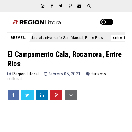
ebra el aniversario San Marcial, Entre Ríos
BREVES:
Prohibieron a 
entre rios
El Campamento Cala, Rocamora, Entre
Ríos
Region Litoral
febrero 05, 2021
turismo
cultural