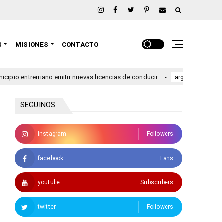
S
MISIONES
CONTACTO
rerriano emitir nuevas licencias de conducir
Se lanzó una
argentina
SEGUINOS
Instagram
Followers
facebook
Fans
youtube
Subscribers
twitter
Followers