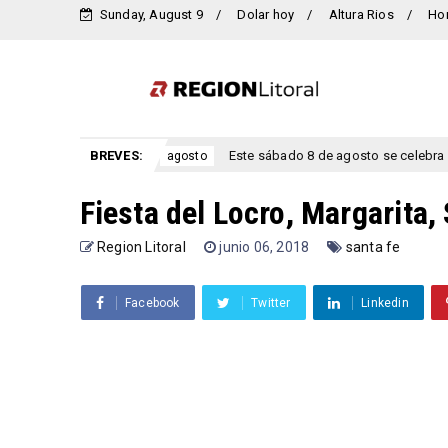
Sunday, August 9
Dolar hoy
Altura Rios
Ho
, Entre Ríos.
BREVES:
Este sábado 8 de agosto se celebra el aniversa
agosto
Fiesta del Locro, Margarita,
Region Litoral
junio 06, 2018
santa fe
Facebook
Twitter
Linkedin