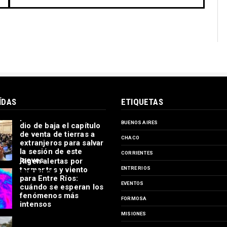
ÍDAS
ETIQUETAS
Ley de propiedad
privada: el oficialismo
BUENOS AIRES
dio de baja el capítulo
de venta de tierras a
CHACO
extranjeros para salvar
la sesión de este
CORRIENTES
jueves
Rigen alertas por
tormentas y viento
ENTRE RIOS
para Entre Ríos:
EVENTOS
cuándo se esperan los
fenómenos más
FORMOSA
intensos
MISIONES