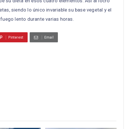
e su dieta en esos cuatro elementos. Así al locro
tas, siendo lo único invariable su base vegetal y el
fuego lento durante varias horas.
Pinterest
Email