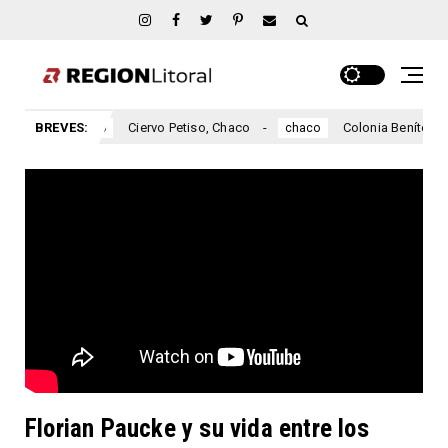
BREVES:
Ciervo Petiso, Chaco
Colonia Benítez, Chaco
chaco
chaco
Florian Paucke y su vida entre los