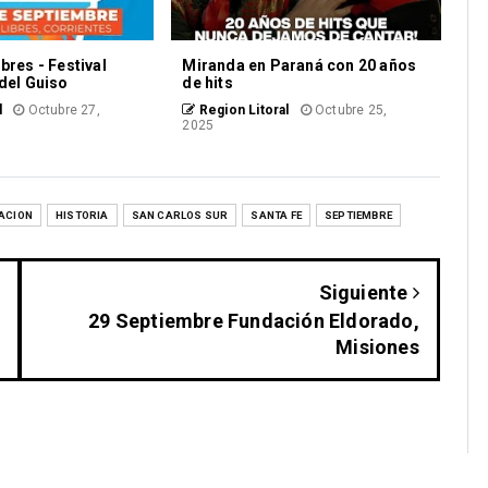
bres - Festival
Miranda en Paraná con 20 años
 del Guiso
de hits
l
Octubre 27,
Region Litoral
Octubre 25,
2025
ACION
HISTORIA
SAN CARLOS SUR
SANTA FE
SEPTIEMBRE
Siguiente
29 Septiembre Fundación Eldorado,
Misiones