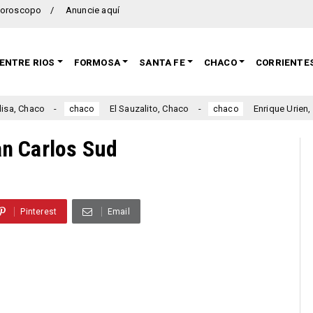
oroscopo
Anuncie aquí
ENTRE RIOS
FORMOSA
SANTA FE
CHACO
CORRIENTE
Chaco
El Sauzalito, Chaco
Enrique Urien, Chac
chaco
chaco
n Carlos Sud
Pinterest
Email