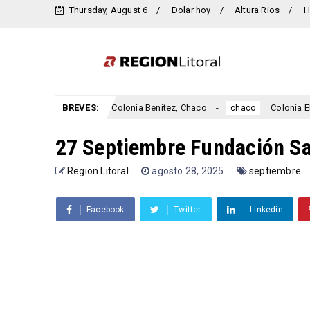
Thursday, August 6
Dolar hoy
Altura Rios
H
 Chaco
BREVES:
Colonia Benítez, Chaco
Colonia Elisa, 
chaco
chaco
27 Septiembre Fundación Sa
Region Litoral
agosto 28, 2025
septiembre
Facebook
Twitter
Linkedin