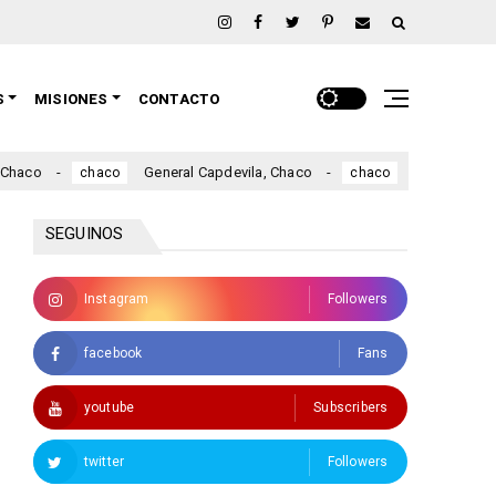
S
MISIONES
CONTACTO
o
General Capdevila, Chaco
Fuerte Esperanza,
chaco
chaco
SEGUINOS
Instagram
Followers
facebook
Fans
youtube
Subscribers
twitter
Followers