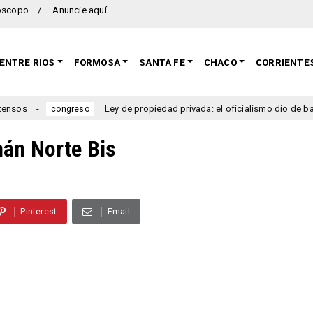
oscopo
Anuncie aquí
ENTRE RIOS
FORMOSA
SANTA FE
CHACO
CORRIENTE
Ley de propiedad privada: el oficialismo dio de baja el cap
congreso
mán Norte Bis
Pinterest
Email