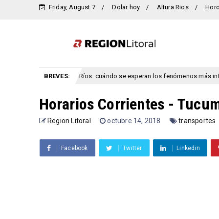
Friday, August 7
Dolar hoy
Altura Rios
Hor
 y viento para Entre Ríos: cuándo se esperan los fenómenos más intensos
BREVES:
Horarios Corrientes - Tucu
Region Litoral
octubre 14, 2018
transportes
Facebook
Twitter
Linkedin