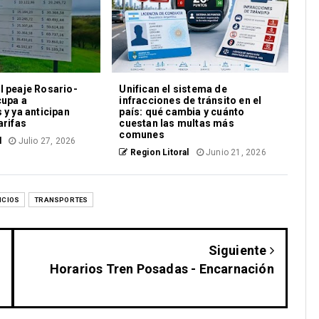
l peaje Rosario-
Unifican el sistema de
cupa a
infracciones de tránsito en el
 y ya anticipan
país: qué cambia y cuánto
arifas
cuestan las multas más
comunes
l
Julio 27, 2026
Region Litoral
Junio 21, 2026
ICIOS
TRANSPORTES
Siguiente
Horarios Tren Posadas - Encarnación