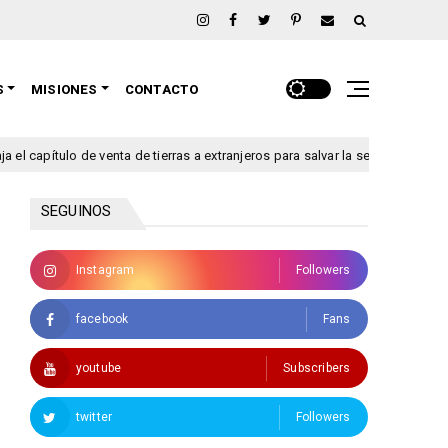
S
MISIONES
CONTACTO
ítulo de venta de tierras a extranjeros para salvar la sesión de este jueves
SEGUINOS
Instagram
Followers
facebook
Fans
youtube
Subscribers
twitter
Followers