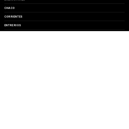
CHACO
CORRIENTES
ENTRE RIOS
EVENTOS
FORMOSA
MISIONES
SANTA FE
TURISMO
SUSCRIBIRSE A
Entradas
Comentarios
Copyright ©
2026 | Región Litoral | Noticias, Turismo y Cultura del Litoral