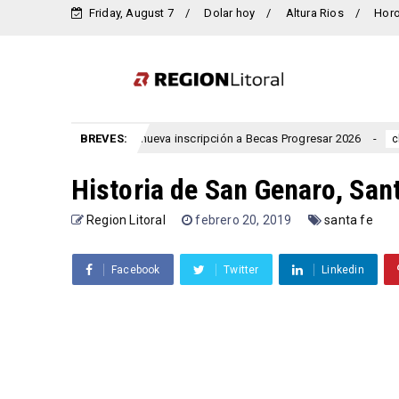
Friday, August 7
Dolar hoy
Altura Rios
Hor
e lanzó una nueva inscripción a Becas Progresar 2026
BREVES:
Rigen a
clima
Historia de San Genaro, San
Region Litoral
febrero 20, 2019
santa fe
Facebook
Twitter
Linkedin