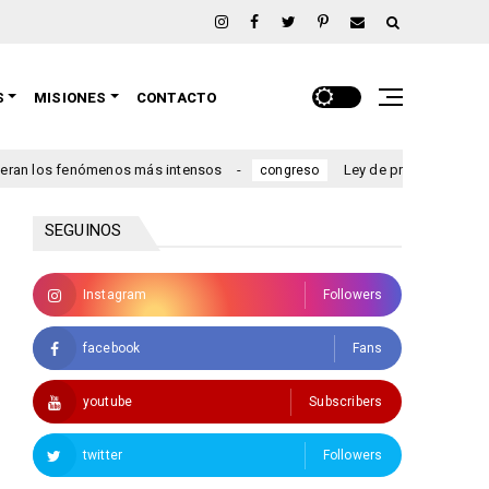
S
MISIONES
CONTACTO
ómenos más intensos
Ley de propiedad privada: el oficialis
congreso
SEGUINOS
Instagram
Followers
facebook
Fans
youtube
Subscribers
twitter
Followers