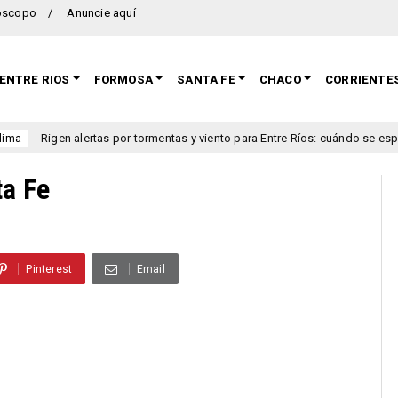
oscopo
Anuncie aquí
ENTRE RIOS
FORMOSA
SANTA FE
CHACO
CORRIENTE
lertas por tormentas y viento para Entre Ríos: cuándo se esperan los fen
ta Fe
Pinterest
Email