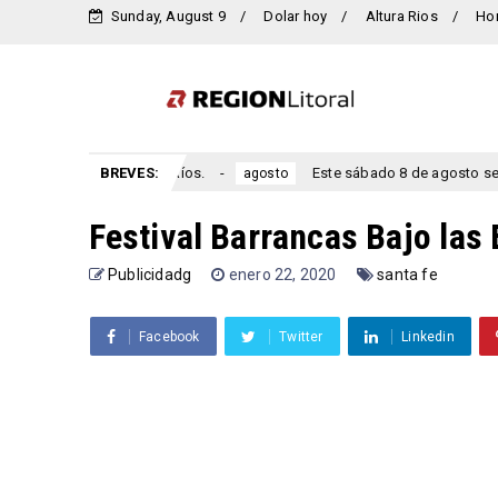
Sunday, August 9
Dolar hoy
Altura Rios
Ho
Diamante, Entre Ríos.
BREVES:
Este sábado 8 de agosto se celebra el 
agosto
Festival Barrancas Bajo las 
Publicidadg
enero 22, 2020
santa fe
Facebook
Twitter
Linkedin