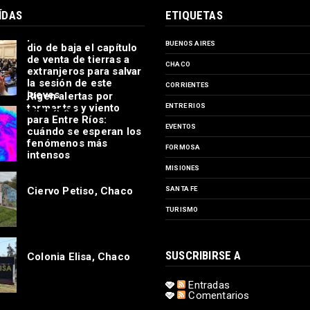
ÍDAS
ETIQUETAS
Ley de propiedad
privada: el oficialismo
BUENOS AIRES
dio de baja el capítulo
de venta de tierras a
CHACO
extranjeros para salvar
la sesión de este
CORRIENTES
jueves
Rigen alertas por
tormentas y viento
ENTRE RIOS
para Entre Ríos:
EVENTOS
cuándo se esperan los
fenómenos más
FORMOSA
intensos
MISIONES
Ciervo Petiso, Chaco
SANTA FE
TURISMO
SUSCRIBIRSE A
Colonia Elisa, Chaco
Entradas
Comentarios