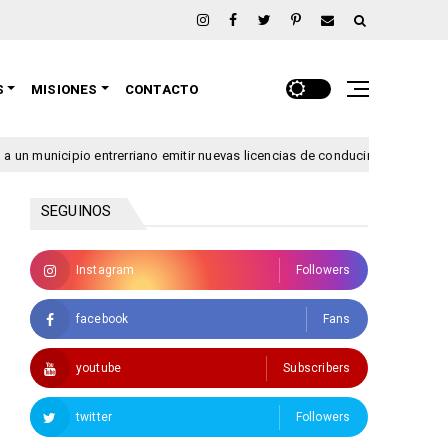
S
MISIONES
CONTACTO
cipio entrerriano emitir nuevas licencias de conducir
Se l
argentina
SEGUINOS
Instagram
Followers
facebook
Fans
youtube
Subscribers
twitter
Followers