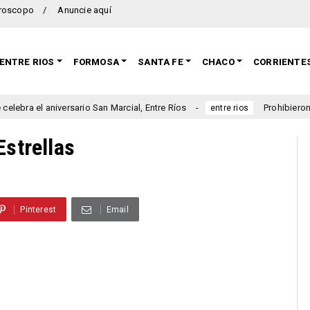
roscopo
Anuncie aquí
ENTRE RIOS
FORMOSA
SANTA FE
CHACO
CORRIENTE
aniversario San Marcial, Entre Ríos
Prohibieron a un muni
entre rios
Estrellas
Pinterest
Email