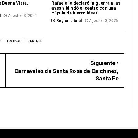
e Buena Vista,
Rafaela le declaró la guerra a las
aves y blindó el centro con una
cúpula de hierro láser
l
Agosto 03, 2026
Region Litoral
Agosto 03, 2026
S
FESTIVAL
SANTA FE
Siguiente
Carnavales de Santa Rosa de Calchines,
Santa Fe