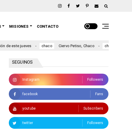
S
MISIONES
CONTACTO
e jueves
Ciervo Petiso, Chaco
Colonia Benítez
chaco
chaco
SEGUINOS
Instagram
Followers
facebook
Fans
youtube
Subscribers
twitter
Followers