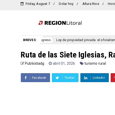
Friday, August 7
Dolar hoy
Altura Rios
Hor
intensos
BREVES:
Ley de propiedad privada: el oficialismo dio de ba
congreso
Ruta de las Siete Iglesias, 
Publicidadg
abril 01, 2026
turismo rural
Facebook
Twitter
Linkedin