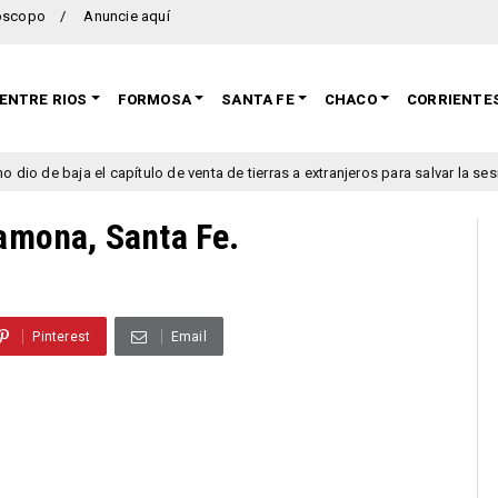
oscopo
Anuncie aquí
ENTRE RIOS
FORMOSA
SANTA FE
CHACO
CORRIENTE
ja el capítulo de venta de tierras a extranjeros para salvar la sesión de est
Ramona, Santa Fe.
Pinterest
Email