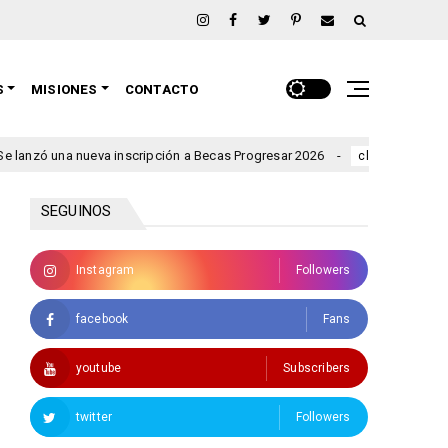
S
MISIONES
CONTACTO
una nueva inscripción a Becas Progresar 2026
Rigen alertas 
clima
SEGUINOS
Instagram
Followers
facebook
Fans
youtube
Subscribers
twitter
Followers