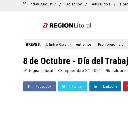
Friday, August 7
Dolar hoy
Altura Rios
Hor
rsario San Marcial, Entre Ríos
BREVES:
Prohibieron a un municipio
entre rios
8 de Octubre - Día del Traba
Region Litoral
septiembre 24, 2024
octubre
Facebook
Twitter
Linkedin