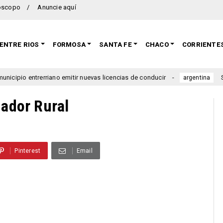
oscopo
Anuncie aquí
ENTRE RIOS
FORMOSA
SANTA FE
CHACO
CORRIENTE
 entrerriano emitir nuevas licencias de conducir
Se lanzó 
argentina
jador Rural
Pinterest
Email