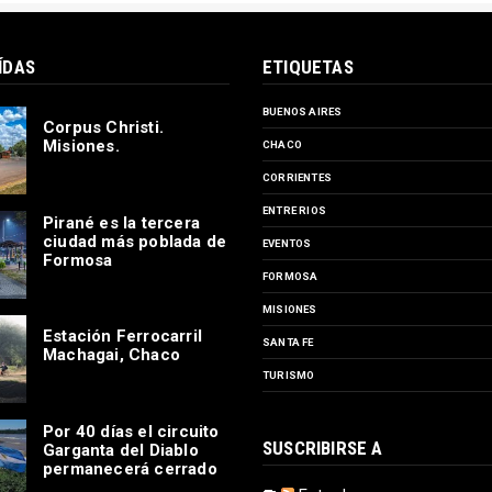
ÍDAS
ETIQUETAS
BUENOS AIRES
Corpus Christi.
Misiones.
CHACO
CORRIENTES
ENTRE RIOS
Pirané es la tercera
ciudad más poblada de
EVENTOS
Formosa
FORMOSA
MISIONES
Estación Ferrocarril
SANTA FE
Machagai, Chaco
TURISMO
Por 40 días el circuito
SUSCRIBIRSE A
Garganta del Diablo
permanecerá cerrado