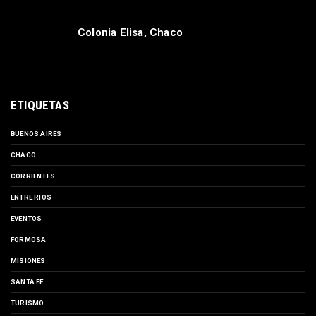
Tecnología Médica (Anmat) “liberó” diez medicamenntos para la
venta sin receta médic...
MAS LEÍDAS
Ley de propiedad privada: el oficialismo dio
de baja el capítulo de venta de tierras a
extranjeros para salvar la sesión de este
jueves
Rigen alertas por tormentas y viento para
Entre Ríos: cuándo se esperan los
fenómenos más intensos
Ciervo Petiso, Chaco
Colonia Elisa, Chaco