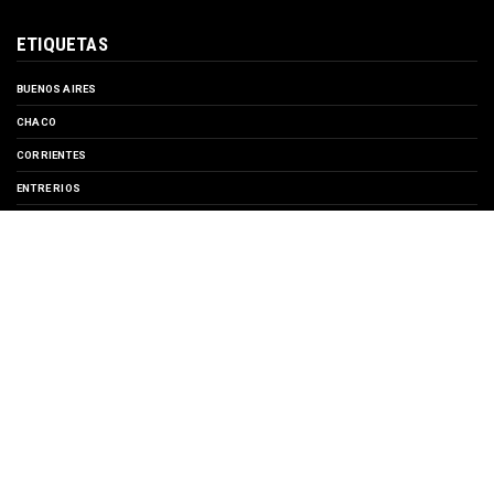
ETIQUETAS
BUENOS AIRES
CHACO
CORRIENTES
ENTRE RIOS
EVENTOS
FORMOSA
MISIONES
SANTA FE
TURISMO
SUSCRIBIRSE A
Entradas
Comentarios