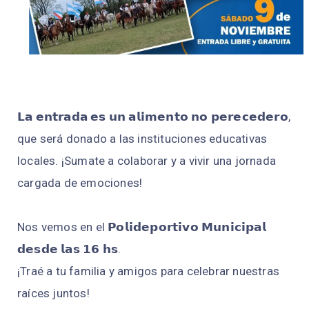
𝗟𝗮 𝗲𝗻𝘁𝗿𝗮𝗱𝗮 𝗲𝘀 𝘂𝗻 𝗮𝗹𝗶𝗺𝗲𝗻𝘁𝗼 𝗻𝗼 𝗽𝗲𝗿𝗲𝗰𝗲𝗱𝗲𝗿𝗼,
que será donado a las instituciones educativas
locales. ¡Sumate a colaborar y a vivir una jornada
cargada de emociones!
Nos vemos en el 𝗣𝗼𝗹𝗶𝗱𝗲𝗽𝗼𝗿𝘁𝗶𝘃𝗼 𝗠𝘂𝗻𝗶𝗰𝗶𝗽𝗮𝗹
𝗱𝗲𝘀𝗱𝗲 𝗹𝗮𝘀 𝟭𝟲 𝗵𝘀. ⁣
¡Traé a tu familia y amigos para celebrar nuestras
raíces juntos!