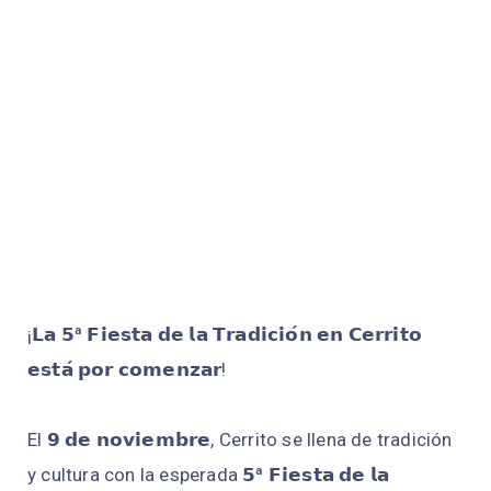
¡𝗟𝗮 𝟱ª 𝗙𝗶𝗲𝘀𝘁𝗮 𝗱𝗲 𝗹𝗮 𝗧𝗿𝗮𝗱𝗶𝗰𝗶𝗼́𝗻 𝗲𝗻 𝗖𝗲𝗿𝗿𝗶𝘁𝗼
𝗲𝘀𝘁𝗮́ 𝗽𝗼𝗿 𝗰𝗼𝗺𝗲𝗻𝘇𝗮𝗿!
El 𝟵 𝗱𝗲 𝗻𝗼𝘃𝗶𝗲𝗺𝗯𝗿𝗲, Cerrito se llena de tradición
y cultura con la esperada 𝟱ª 𝗙𝗶𝗲𝘀𝘁𝗮 𝗱𝗲 𝗹𝗮