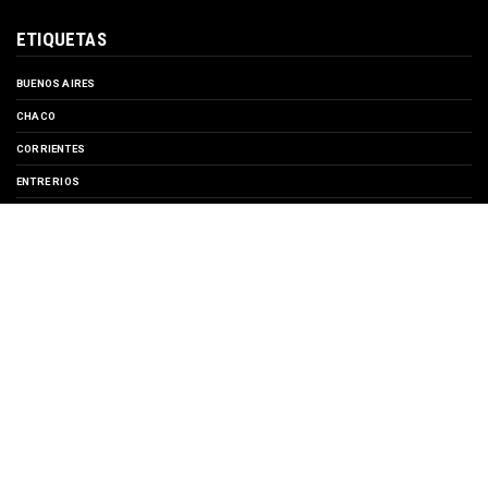
ETIQUETAS
BUENOS AIRES
CHACO
CORRIENTES
ENTRE RIOS
EVENTOS
FORMOSA
MISIONES
SANTA FE
TURISMO
SUSCRIBIRSE A
Entradas
Comentarios