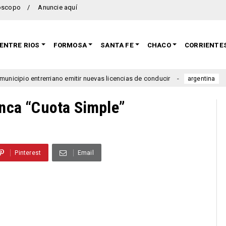
oscopo
Anuncie aquí
ENTRE RIOS
FORMOSA
SANTA FE
CHACO
CORRIENTE
trerriano emitir nuevas licencias de conducir
Se lanzó una
argentina
anca “Cuota Simple”
Pinterest
Email