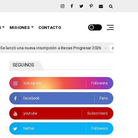
S
MISIONES
CONTACTO
 nueva inscripción a Becas Progresar 2026
Rigen alertas por
clima
SEGUINOS
Instagram
Followers
facebook
Fans
youtube
Subscribers
twitter
Followers