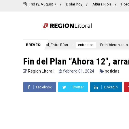
Friday, August 7
Dolar hoy
Altura Rios
Hor
rio San Marcial, Entre Ríos
BREVES:
Prohibieron a un municipio en
entre rios
Fin del Plan “Ahora 12″, arr
Region Litoral
febrero 01, 2024
noticias
Facebook
Twitter
Linkedin