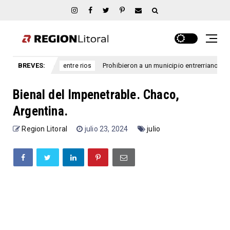
os
BREVES:
Prohibieron a un municipio entrerriano emitir nuevas li
entre rios
Bienal del Impenetrable. Chaco,
Argentina.
Region Litoral
julio 23, 2024
julio