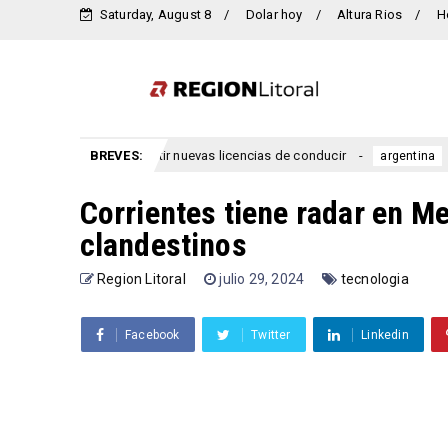
Saturday, August 8
Dolar hoy
Altura Rios
H
rriano emitir nuevas licencias de conducir
BREVES:
Se lanzó una n
argentina
Corrientes tiene radar en M
clandestinos
Region Litoral
julio 29, 2024
tecnologia
Facebook
Twitter
Linkedin