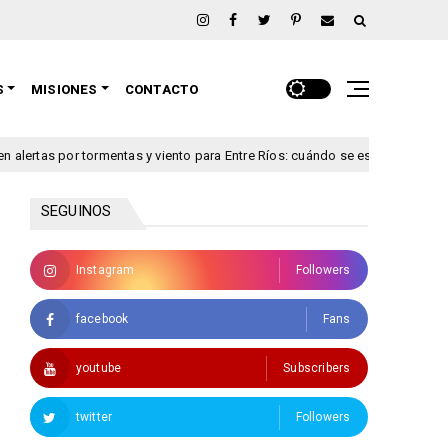
S
MISIONES
CONTACTO
ormentas y viento para Entre Ríos: cuándo se esperan los fenómenos más in
SEGUINOS
Instagram
Followers
facebook
Fans
youtube
Subscribers
twitter
Followers