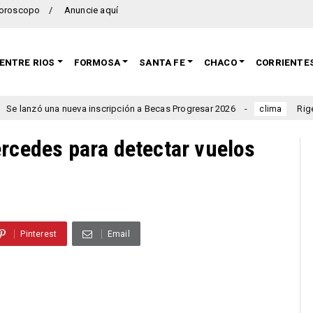
oroscopo
Anuncie aquí
ENTRE RIOS
FORMOSA
SANTA FE
CHACO
CORRIENTE
ueva inscripción a Becas Progresar 2026
Rigen alertas por t
clima
ercedes para detectar vuelos
Pinterest
Email