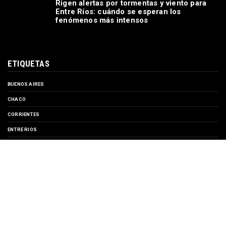
Rigen alertas por tormentas y viento para
Entre Ríos: cuándo se esperan los
fenómenos más intensos
ETIQUETAS
BUENOS AIRES
CHACO
CORRIENTES
ENTRE RIOS
EVENTOS
FORMOSA
MISIONES
SANTA FE
TURISMO