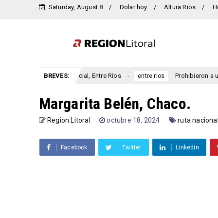
Saturday, August 8
Dolar hoy
Altura Rios
H
io San Marcial, Entre Ríos
BREVES:
Prohibieron a un municipio ent
entre rios
Margarita Belén, Chaco.
Region Litoral
octubre 18, 2024
ruta naciona
Facebook
Twitter
Linkedin