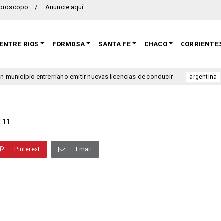
oroscopo
Anuncie aquí
ENTRE RIOS
FORMOSA
SANTA FE
CHACO
CORRIENTE
rerriano emitir nuevas licencias de conducir
Se lanzó una 
argentina
l 11
Pinterest
Email