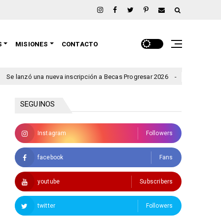
S
MISIONES
CONTACTO
nueva inscripción a Becas Progresar 2026
Rigen alertas por 
clima
SEGUINOS
Instagram
Followers
facebook
Fans
youtube
Subscribers
twitter
Followers