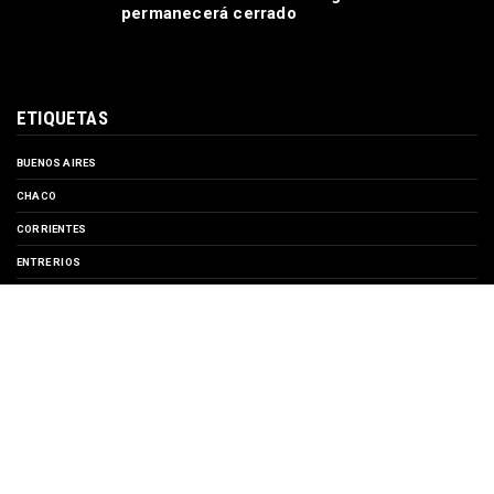
permanecerá cerrado
ETIQUETAS
BUENOS AIRES
CHACO
CORRIENTES
ENTRE RIOS
EVENTOS
FORMOSA
MISIONES
SANTA FE
TURISMO